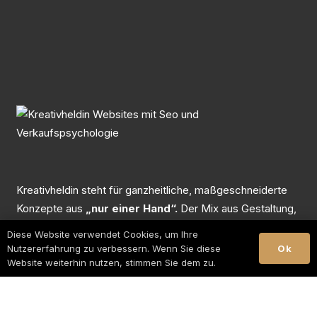
Kreativheldin steht für ganzheitliche, maßgeschneiderte
Konzepte aus
„nur einer Hand“.
Der Mix aus Gestaltung,
Marketing, Suchmaschinenoptimierung und
Diese Website verwendet Cookies, um Ihre
verkaufspsychologischen Texten sorgt für einen
Ok
Nutzererfahrung zu verbessern. Wenn Sie diese
unvergleichbaren Unternehmensauftritt
,
passende
Website weiterhin nutzen, stimmen Sie dem zu.
Kunden
und
motivierte Mitarbeiter
.