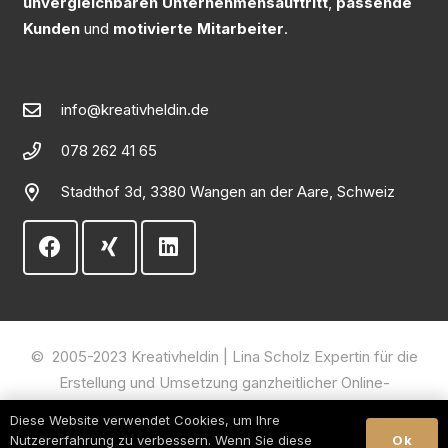
unvergleichbaren Unternehmensauftritt
,
passende
Kunden
und
motivierte Mitarbeiter
.
info@kreativheldin.de
078 262 41 65
Stadthof 3d, 3380 Wangen an der Aare, Schweiz
© 2005-2023 Kreativheldin | Lina Scholz Expertin für die
Erstellung und Umsetzung ganzheitlicher Online-
Marketing-Konzepte aus nur einer Hand.
Diese Website verwendet Cookies, um Ihre
Ok
Nutzererfahrung zu verbessern. Wenn Sie diese