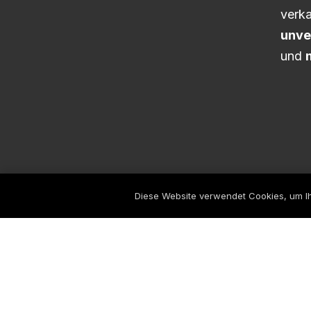
verka
unve
und
Diese Website verwendet Cookies, um Ih
© 2005-2023 Kreativheldin | Lina Scholz Expe