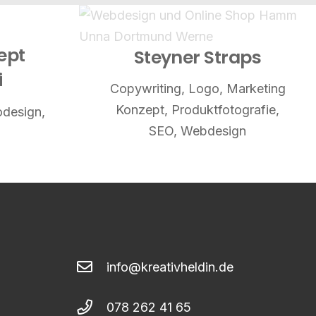
ept
Steyner Straps
i
Copywriting
,
Logo
,
Marketing
Konzept
,
Produktfotografie
,
design
,
SEO
,
Webdesign
info@kreativheldin.de
078 262 41 65