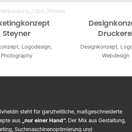
etingkonzept
Designkonz
Steyner
Druckere
konzept
,
Logodesign
,
Designkonzept
,
Logo
Photography
Webdesign
ivheldin steht für ganzheitliche, maßgeschneiderte
epte aus
„nur einer Hand“.
Der Mix aus Gestaltung,
eting, Suchmaschinenoptimierung und