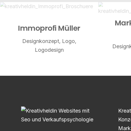
Mark
Immoprofi Müller
Designkonzept
,
Logo
,
Design
Logodesign
Kreat
Konz
Mark