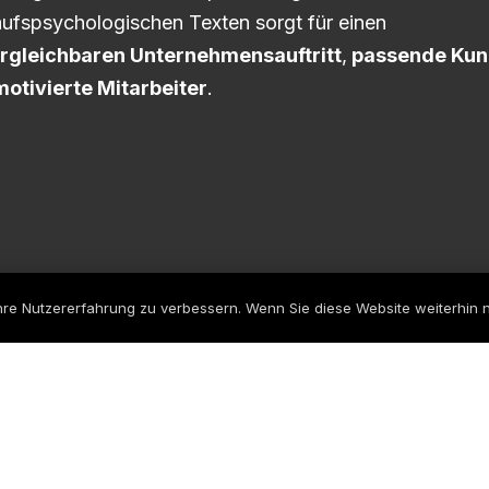
ufspsychologischen Texten sorgt für einen
rgleichbaren Unternehmensauftritt
,
passende Ku
motivierte Mitarbeiter
.
re Nutzererfahrung zu verbessern. Wenn Sie diese Website weiterhin 
rtin für die Erstellung und Umsetzung ganzheitlicher 
Impressum
|
Datenschutz